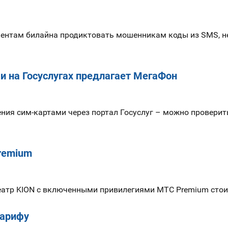
нентам билайна продиктовать мошенникам коды из SMS, не
и на Госуслугах предлагает МегаФон
ения сим-картами через портал Госуслуг – можно проверит
remium
театр KION с включенными привилегиями МТС Premium сто
тарифу