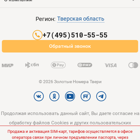
Выгодные тарифы
Пополнить баланс
Все тарифы
Контакты
Тверская область
Регион:
Партнерам
+7(495)510-55-55
Оплата и доставка
Обратный звонок
Карта сайта
© 2026 Золотые Номера Твери
Продолжая использовать данный сайт, Вы даете согласие на
обработку файлов Cookies и других пользовательских
Продажа и активация SIM-карт, тарифов осуществляется в офисе
данных, в соответствии с
Политикой конфиденциальности
и
оператора связи при личном предъявлении паспорта, через