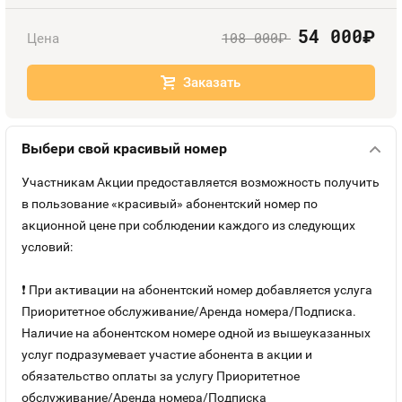
Номера
Оплата и доставка
Тарифы
54 000
руб.
108 000
Цена
руб.
Контакты
Заказать
Устройства
Выбери свой красивый номер
Участникам Акции предоставляется возможность получить
в пользование «красивый» абонентский номер по
акционной цене при соблюдении каждого из следующих
условий:
❗ При активации на абонентский номер добавляется услуга
Приоритетное обслуживание/Аренда номера/Подписка.
Наличие на абонентском номере одной из вышеуказанных
услуг подразумевает участие абонента в акции и
обязательство оплаты за услугу Приоритетное
обслуживание/Аренда номера/Подписка