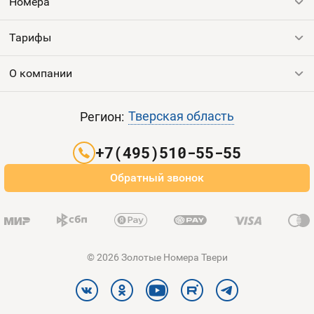
Номера
Тарифы
Все номера
Продать номер
О компании
Выгодные тарифы
Пополнить баланс
Все тарифы
Контакты
Тверская область
Регион:
Партнерам
+7(495)510-55-55
Оплата и доставка
Обратный звонок
Карта сайта
© 2026 Золотые Номера Твери