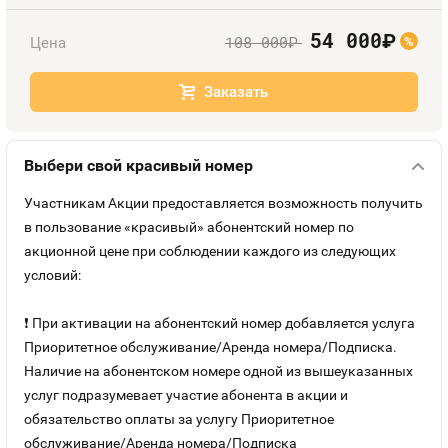
Номера
Оплата и доставка
Тарифы
54 000
руб.
108 000
Цена
руб.
%
Контакты
Заказать
Устройства
Выбери свой красивый номер
Участникам Акции предоставляется возможность получить
в пользование «красивый» абонентский номер по
акционной цене при соблюдении каждого из следующих
условий:
❗ При активации на абонентский номер добавляется услуга
Приоритетное обслуживание/Аренда номера/Подписка.
Наличие на абонентском номере одной из вышеуказанных
услуг подразумевает участие абонента в акции и
обязательство оплаты за услугу Приоритетное
обслуживание/Аренда номера/Подписка