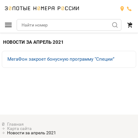
Подобрать номер
НОВОСТИ ЗА АПРЕЛЬ 2021
МТС
МегаФон закроет бонусную программу “Специи”
Билайн
МТС
Мегафон
Номера
БИЛАЙН
Теле2
Тарифы
МЕГАФОН
Номера
Йота
Тарифы
ТЕЛЕ2
Номера
Карта сайта
Продать номер
Тарифы
Новости за апрель 2021
ЙОТА