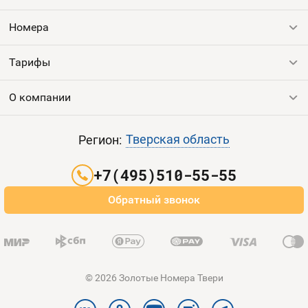
Номера
Оплата и доставка
Тарифы
Номера
Контакты
Тарифы
Все номера
Продать номер
Устройства
О компании
Выгодные тарифы
Пополнить баланс
Все тарифы
Контакты
Тверская область
Регион:
Партнерам
+7(495)510-55-55
Оплата и доставка
Обратный звонок
Карта сайта
© 2026 Золотые Номера Твери