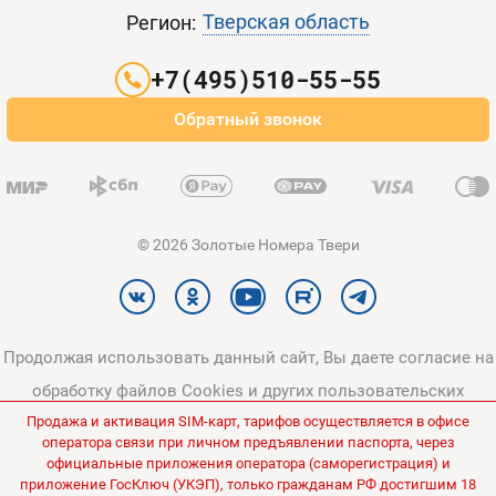
Контакты
Тверская область
Регион:
Партнерам
+7(495)510-55-55
Оплата и доставка
Обратный звонок
Карта сайта
© 2026 Золотые Номера Твери
Продолжая использовать данный сайт, Вы даете согласие на
обработку файлов Cookies и других пользовательских
Продажа и активация SIM-карт, тарифов осуществляется в офисе
данных, в соответствии с
Политикой конфиденциальности
и
оператора связи при личном предъявлении паспорта, через
Политикой в отношении обработки персональных данных
.
официальные приложения оператора (саморегистрация) и
приложение ГосКлюч (УКЭП), только гражданам РФ достигшим 18
Все цены на сайте указаны без НДС.