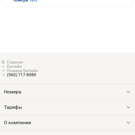
Билайн
Номера Билайн
(960) 717-8989
Номера
Тарифы
Все номера
Продать номер
О компании
Выгодные тарифы
Пополнить баланс
Все тарифы