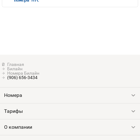
Билайн
Номера Билайн
(906) 656-3434
Номера
Тарифы
Все номера
Продать номер
О компании
Выгодные тарифы
Пополнить баланс
Все тарифы