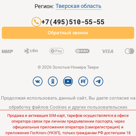
Контакты
Тверская область
Регион:
Партнерам
+7(495)510-55-55
Оплата и доставка
Обратный звонок
Карта сайта
© 2026 Золотые Номера Твери
Продолжая использовать данный сайт, Вы даете согласие на
обработку файлов Cookies и других пользовательских
Продажа и активация SIM-карт, тарифов осуществляется в офисе
данных, в соответствии с
Политикой конфиденциальности
и
оператора связи при личном предъявлении паспорта, через
Политикой в отношении обработки персональных данных
.
официальные приложения оператора (саморегистрация) и
приложение ГосКлюч (УКЭП), только гражданам РФ достигшим 18
Все цены на сайте указаны без НДС.